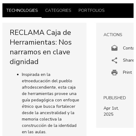
TECHNOLOGIES
CATEGORIES
PORTFOLIOS
RECLAMA Caja de
ACTIONS
Herramientas: Nos
Conta
narramos en clave
dignidad
Share
Print
Inspirada en la
etnoeducación del pueblo
afrodescendiente, esta caja
de herramientas provee una
PUBLISHED
guía pedagógica con enfoque
étnico que busca fortalecer
Apr 1st,
desde la ancestralidad y la
2025
memoria colectiva la
construcción de la identidad
en las aulas.